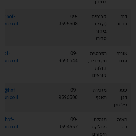
בחינוך
דיה
קב"סית
09-
b@hof-
בדש
(קצינת
9596508
ron.co.il
ביקור
סדיר)
אורית
רפרנטית
09-
@hof-
ענבר
תקציבים,
9596544
ron.co.il
קולות
קוראים
ענת
מזכירת
09-
dp@hof-
דגן
האגף
9596508
ron.co.il
פלסמן
מאיה
מנהלת
09-
a@hof-
כהן
מחלקת
9594657
ron.co.il
היסעים