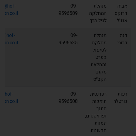
אביה
מנהלת
09-
ad@hof-
דרוקס
המחלקה
9596589
ron.co.il
אנג'ל
לגיל הרך
דנה
מנהלת
09-
d@hof-
דרורי
מחלקת
9596535
ron.co.il
לטיפול
בפרט
וממלאת
מקום
הקב״ס
רעות
רפרנטית
09-
g@hof-
גורטלר
תומכות
9596508
ron.co.il
חינוך
ופרויקטים,
יזמוות
חדשנות