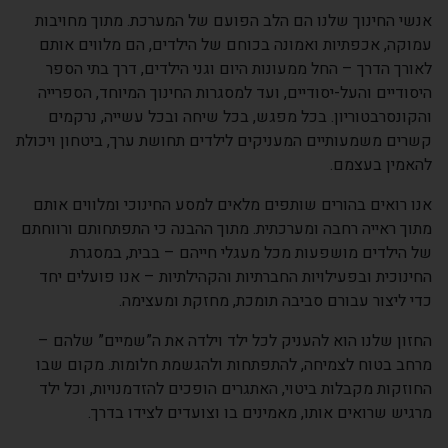
אנשי החינוך שלנו הם הלב הפועם של המערכת. מתוך מחויבות
עמוקה, אכפתיות ואמונה בכוחם של הילדים, הם מלווים אותם
לאורך הדרך – החל ממעונות היום וגני הילדים, דרך בתי הספר
היסודיים והעל-יסודיים, ועד למסגרות החינוך המיוחד, הספרייה
והקונסרבטוריון. בכל מפגש, בכל שיחה ובכל עשייה, נרקמים
קשרים משמעותיים המעניקים לילדים תחושת ערך, ביטחון ויכולת
להאמין בעצמם.
אנו רואים בהורים שותפים מלאים למסע החינוכי ומלווים אותם
מתוך ראייה רחבה ומערכתית. מתוך ההבנה כי התפתחותם ורווחתם
של הילדים מושפעות מכל מעגלי חייהם – בבית, במסגרת
החינוכית ובפעילויות החברתיות והקהילתיות – אנו פועלים יחד
כדי ליצור עבורם סביבה תומכת, מחזקת ומעצימה.
החזון שלנו הוא להעניק לכל ילד וילדה את ה”שמיים” שלהם –
מרחב בטוח לצמיחה, להתפתחות ולהגשמת חלומות. מקום שבו
החוזקות מקבלות ביטוי, האתגרים הופכים להזדמנויות, וכל ילד
מרגיש שרואים אותו, מאמינים בו וצועדים לצידו בדרך.