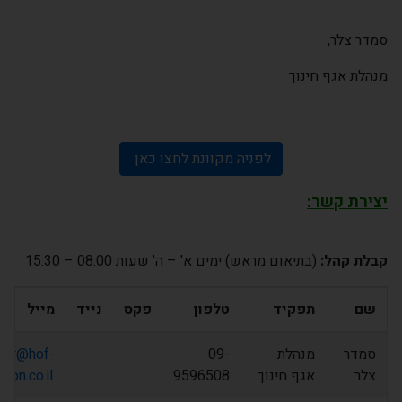
סמדר צלר,
מנהלת אגף חינוך
לפניה מקוונת לחצו כאן
יצירת קשר:
קבלת קהל:
(בתיאום מראש) ימים א' – ה' שעות 08:00 – 15:30
שם
תפקיד
טלפון
פקס
נייד
מייל
סמדר
מנהלת
09-
dar@hof-
צלר
אגף חינוך
9596508
ron.co.il