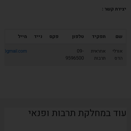
יצירת קשר :
שם
תפקיד
טלפון
פקס
נייד
מייל
אורלי
אחראית
09-
as@gmail.com
הדס
תרבות
9596500
עוד במחלקת תרבות ופנאי