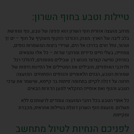
טיילות וטבע בחוף השרון:
מרחב מועצה אזורית חוף השרון הוא פנינה של טבע, נוף ומורשת
בלב ליבה של הארץ. מצוק הכורכר הזקוף משקיף על חוף – ים זך
וטהור, נחל זורם בדרכו אל הים, שרידי ביצות המשמרות נופים,
צמחייה, בעלי חיים נדירים ומרחבי שדות – כל אלו נמצאים
במרחק נסיעה קצרצר מגוש דן. שבילים מסומנים, להולכי רגל
ולרוכבי האופניים, מובילים את המטיילים אל הפינות היפות של
שמורות הטבע, הגנים הלאומיים והנופים הפתוחים. המועצה
חרטה על דגלה לקיים בתחומה פיתוח בר קיימא, שישמר את ערכי
הטבע והנוף ואת אופייה החקלאי למען הדורות הבאים.
כל אתרי הטבע בכל רחבי המועצה עומדים לרשותכם ללא
תשלום. מועצת חוף השרון דוגלת בטיילות אחראית, מכבדת
ומקיימת.
לפניכם הנחיות לטיול מתחשב