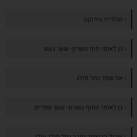
הגלריה הירוקה
גן לאומי חוף השרון- שער געש
אל שפך נחל פולג
גן לאומי החוף השרון- שער שפיים
שביל הביצות: סובב נחל פולג עילי