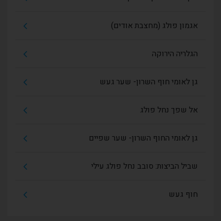
אגמון פולג (מחצבת אודים)
הגלריה הירוקה
גן לאומי חוף השרון- שער געש
אל שפך נחל פולג
גן לאומי החוף השרון- שער שפיים
שביל הביצות: סובב נחל פולג עילי
חוף געש