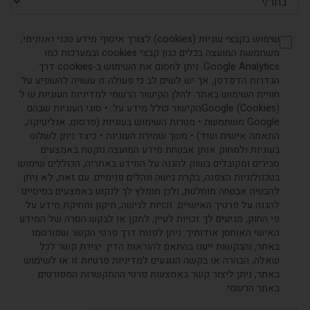
שימוש בקבצי עוגיות (cookies) לצורך איסוף מידע טכני ואנונימי,
משתמשת המועצה בכלים כגון קבצי cookies ובמערכות כמו
Google Analytics. ניתן לחסום את השימוש ב-cookies דרך
הגדרות הדפדפן, אך יש לשים לב כי פעולה זו עשויה להשפיע על
חוויית השימוש באתר. להלן הקישור הרשמי למדיניות העוגיות ש ל
(Cookies) Googleהקישור כולל מידע על: • סוגי העוגיות שבהם
Google משתמשת • מטרות השימוש בעוגיות (פרסום, אנליטיקה,
התאמה אישית ועוד) • משך שמירת העוגיות • כיצד ניתן לשלוט
בעוגיות ולמחוק אותן אבטחת מידע המועצה נוקטת באמצעים
סבירים ומקובלים בשוק להגנה על המידע באתריה, הכוללים שימוש
בטכנולוגיות הצפנה, בקרת גישה ונהלים פנימיים. עם זאת, לא ניתן
להבטיח אבטחה מוחלטת, ולכן מומלץ לך לנקוט באמצעים בסיסיים
להגנה על פרטיך האישיים. זכויות לגישה, תיקון ומחיקת מידע על
פי החוק, מגיעים לך זכויות לעיין, לתקן או לבקש הסרה של המידע
האישי האוחסן אודותיך. ניתן לפנות דרך פרטי הקשר שפורסמו
באתר, והבקשות ייענו בהתאם להוראות הדין. יצירת קשר לכל
שאלה, הבהרה או בקשה הנוגעים למדיניות פרטיות זו או לשימוש
באתר, ניתן ליצור קשר באמצעות פרטי ההתקשרות המפורטים
באתר הרשמי.