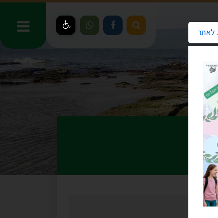
 לאתר
ני ציון