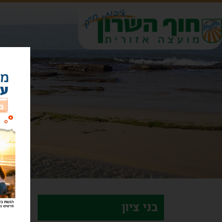
דף 
פר
בני ציון