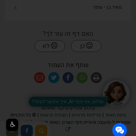
מאיר בן - שפר
האם דף זה עזר לך?
כן
לא
שתף את העמוד
שלום, אני חוף-AI, איך אפשר לעזור?
קיבוץ שפיים מיקוד 60990.
מפת האתר
|
מדיניות פרטיות
|
הצהרת נגישות
| © כל הזכויות
שמורות ל-מועצה אזורית חוף השרון. האתר פותח על ידי
א.ש בינה