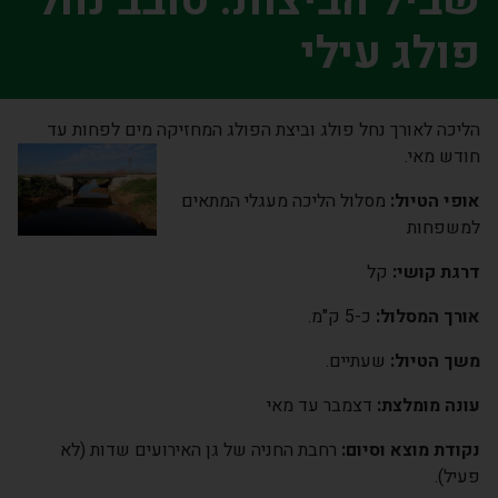
שביל הביצות: סובב נחל
פולג עילי
הליכה לאורך נחל פולג וביצת הפולג המחזיקה מים לפחות עד
חודש מאי.
אופי הטיול:
מסלול הליכה מעגלי המתאים
למשפחות
דרגת קושי:
קל
אורך המסלול:
כ-5 ק"מ.
משך הטיול:
שעתיים.
עונה מומלצת:
דצמבר עד מאי
נקודת מוצא וסיום:
רחבת החניה של גן האירועים שדות (לא
פעיל).