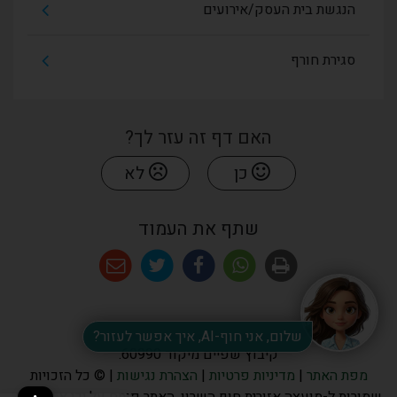
הנגשת בית העסק/אירועים
סגירת חורף
האם דף זה עזר לך?
כן
לא
שתף את העמוד
שלום, אני חוף-AI, איך אפשר לעזור?
קיבוץ שפיים מיקוד 60990.
מפת האתר
|
מדיניות פרטיות
|
הצהרת נגישות
| © כל הזכויות
שמורות ל-מועצה אזורית חוף השרון. האתר פותח על ידי
א.ש בינה