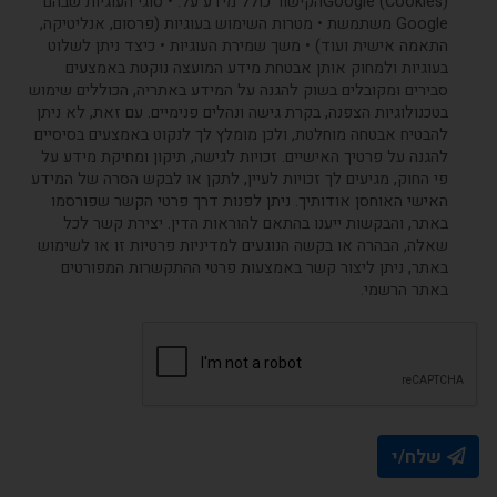
(Cookies) Googleהקישור כולל מידע על: • סוגי העוגיות שבהם
Google משתמשת • מטרות השימוש בעוגיות (פרסום, אנליטיקה,
התאמה אישית ועוד) • משך שמירת העוגיות • כיצד ניתן לשלוט
בעוגיות ולמחוק אותן אבטחת מידע המועצה נוקטת באמצעים
סבירים ומקובלים בשוק להגנה על המידע באתריה, הכוללים שימוש
בטכנולוגיות הצפנה, בקרת גישה ונהלים פנימיים. עם זאת, לא ניתן
להבטיח אבטחה מוחלטת, ולכן מומלץ לך לנקוט באמצעים בסיסיים
להגנה על פרטיך האישיים. זכויות לגישה, תיקון ומחיקת מידע על
פי החוק, מגיעים לך זכויות לעיין, לתקן או לבקש הסרה של המידע
האישי האוחסן אודותיך. ניתן לפנות דרך פרטי הקשר שפורסמו
באתר, והבקשות ייענו בהתאם להוראות הדין. יצירת קשר לכל
שאלה, הבהרה או בקשה הנוגעים למדיניות פרטיות זו או לשימוש
באתר, ניתן ליצור קשר באמצעות פרטי ההתקשרות המפורטים
באתר הרשמי.
שלח/י