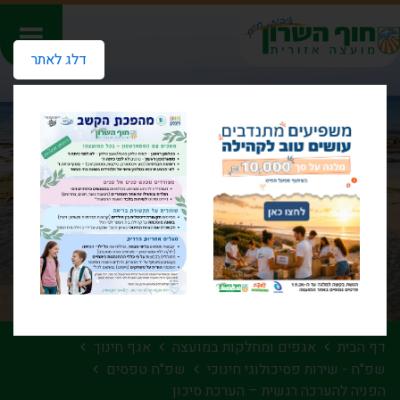
דלג לאתר
דף הבית
אגפים ומחלקות במועצה
אגף חינוך
שפ"ח - שירות פסיכולוגי חינוכי
שפ"ח טפסים
הפניה להערכה רגשית – הערכת סיכון