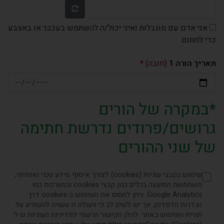
אני אדם עם מוגבלות ואיני יכול/ה להשתמש בעכבר או באצבע
כדי לחתום
תאריך הורה 1
(חובה)
*במקרה של הורים
גרושים/פרודים נדרשת חתימה
של שני ההורים
שימוש בקבצי עוגיות (cookies) לצורך איסוף מידע טכני ואנונימי,
משתמשת המועצה בכלים כגון קבצי cookies ובמערכות כמו
Google Analytics. ניתן לחסום את השימוש ב-cookies דרך
הגדרות הדפדפן, אך יש לשים לב כי פעולה זו עשויה להשפיע על
חוויית השימוש באתר. להלן הקישור הרשמי למדיניות העוגיות ש ל