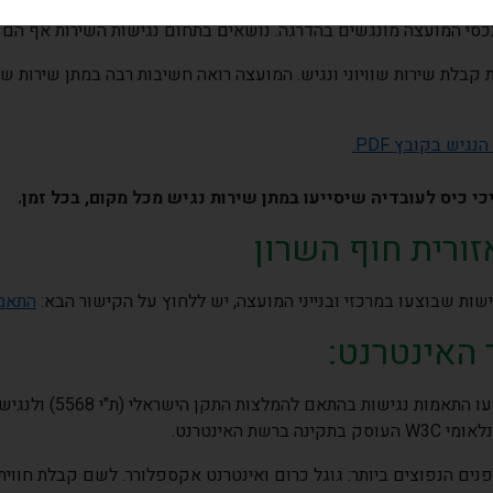
א הנגישות בליווי עמותת שק"ל. אנו רואים בתושבים עם מוגבלות תושב
נכסי המועצה מונגשים בהדרגה. נושאים בתחום נגישות השירות אף הם
בלת שירות שוויוני ונגיש. המועצה רואה חשיבות רבה במתן שירות שוו
גיש בקובץ PDF
.
 כיס לעובדיה שיסייעו במתן שירות נגיש מכל מקום, בכל זמן
.
ורית חוף השרון
ות שבוצעו במרכזי ובנייני המועצה, יש ללחוץ על הקישור הבא:
התאמו
האינטרנט
:
 בהתאם להמלצות התקן הישראלי (ת"י 5568) ולנגישות תכנים באינטרנט ברמת
לאומי
W3C
העוסק בתקינה ברשת האינטרנט.
ם הנפוצים ביותר: גוגל כרום ואינטרנט אקספלורר. לשם קבלת חווית