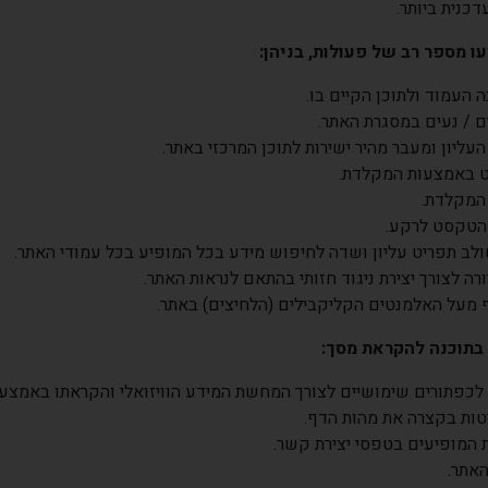
כנית ביותר
.
 מספר רב של פעולות, בניהן:
 העמוד ולתוכן הקיים בו.
ם
/
נעים במסגרת האתר.
יון ומעבר מהיר ישירות לתוכן המרכזי באתר.
ט באמצעות המקלדת.
המקלדת.
 הטקסט לרקע.
לב תפריט עליון ושדה לחיפוש מידע בכל המופיע בכל עמודי האתר.
 לצורך יצירת ניגוד חזותי בהתאם לנראות האתר.
וף מעל האלמנטים הקליקבילים (הלחיצים) באתר.
בתוכנה להקראת מסך
:
ו לכפתורים שימושיים לצורך המחשת המידע הוויזואלי והקראתו באמצ
טות בקצרה את מהות הדף
.
המופיעים בטפסי יצירת קשר.
האתר
.