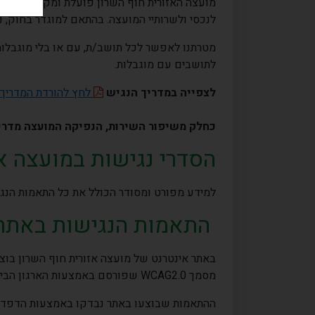
מועצה האזורית חוף השרון פועלת ומקדמת את נוש
לנכסי ולשרותיי המועצה. בהתאם למוגדר בחוק, 
מטרתנו לאפשר לכל תושב/ת, עם או בלי מוגבלות ק
לתושבים עם מוגבלות
.
לצפייה במדריך הנגיש
לחץ להורדת המדריך הנ
כחלק משיפור השירות, הנפיקה המועצה מדריכי
הסדרי נגישות במועצה אז
למידע מפורט ומסודר הכולל את כל התאמות הנגיש
התאמות הנגישות באתר 
באתר אינטרנט של מועצה אזורית חוף השרון בוצעו התאמות נגישות
מסמך
WCAG2.0
שפורסם באמצעות הארגון הבינ
ההתאמות שבוצעו באתר נבדקו באמצעות הדפדפני