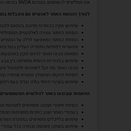
אנו ממליצים להשתמש בתוכנת
NVDA
בגרסה העד
לצורך הנגשת האתר לאנשים עם מוגבלות בוצעו
שימוש תקין בכותרות ותיוגם בהתאם למבנה
הוספת כפתור עצירה לאלמנטים המתחלפי
הוספת כפתור המאפשר לדלג על התפריט העל
אפשרות לפתיחת התפריט העליון בעת ניוו
התאמת מבנה האתר לניווט תקין באמצעות 
שימוש בניגודיות חזותית מתאימה בין צבע
מבנה האתר נוח וקל לשימוש ולתפעול משו
הוספת פוקוס המשולב מסגרת שחורה וברורה
שימוש בשינוי חזותי בולט וברור בעת ריח
התאמות שבוצעו באתר לגולשים המשתמשים 
הוספת תיאורי תמונה מתאימים לתמונות א
בעמודי האתר ישנן כותרות מתאימות המפר
שימוש בלייבלים מתאימים במסגרת השדות 
שימוש בשפה פשוטה ובהירה בכל עמודי 