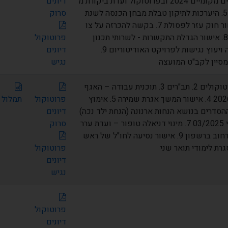
פעולות וועדים מקומיים 2024 ובפרוטוקול ועדת ביקורת מ
דיונים
02.02.2026 5. היערכות לתיקון טבלת מבחן הכנסה לשנת
סרוק
2026 6. אישור חוק עזר לפסולת 7. בקשה להכרזה על צו
חנייה ביקום 8. אישור הגדלת התקשרות - לשרותי תכנון
פרוטוקול
קונסטרוקציה ויעוץ נגישות לפרויקט האודיטוריום 9.
דיונים
סיין לקב"ט המועצה
נגיש
1. אישור פרוטוקולים 2. תב"רים 3. תוכנית עבודה – האגף
המוניציפלי 2026 4. אישור המשך אגרת שמירה 5. אימוץ
פרוטוקול
תמלול
הסדרים בנושא הנחות ארנונה (הנחת ילד נכה)
דיונים
6. דוח רבעוני 03/2025 7. מינוי דניאלה טופור – ועדת ערר
סרוק
8. שינוי שם רחוב ברשפון 9. אישור נסיעה לחו"ל של ראש
רת לימודי תואר שני
פרוטוקול
דיונים
נגיש
פרוטוקול
דיונים