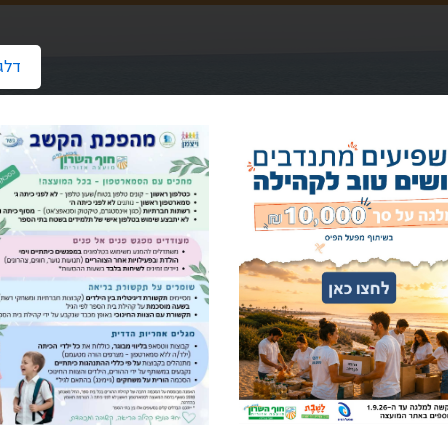
דלג
reuth@hof-hasharon
סוג הועדה: מליאה, איכות הסביבה,מכרזים וכו