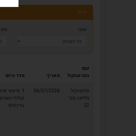
סינון:
שנה
סוג
שם
הפרוטוקול
תאריך
סדר היום
פרוטוקול
26/07/2026
מליאה מס'
22
עדכונים